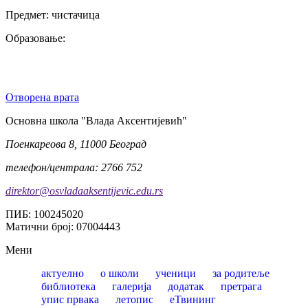
Предмет:
чистачица
Образовање:
Отворена врата
Oсновна школа "Влада Аксентијевић"
Поенкареова 8, 11000 Београд
телефон/централа: 2766 752
direktor@osvladaaksentijevic.edu.rs
ПИБ: 100245020
Матични број: 07004443
Мени
актуелно
о школи
ученици
за родитеље
библиотека
галерија
додатак
претрага
упис првака
летопис
еТвининг