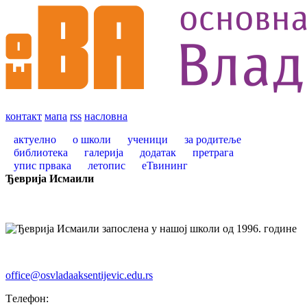
контакт
мапа
rss
насловна
актуелно
о школи
ученици
за родитеље
библиотека
галерија
додатак
претрага
упис првака
летопис
еТвининг
Ђеврија Исмаили
запослена у нашој школи од 1996. године
office@osvladaaksentijevic.edu.rs
Tелефон: