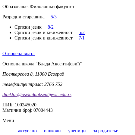
Образовање:
Филолошки факултет
Разредни старешина
5/3
Српски језик
8/2
Српски језик и књижевност
5/2
Српски језик и књижевност
7/1
Отворена врата
Oсновна школа "Влада Аксентијевић"
Поенкареова 8, 11000 Београд
телефон/централа: 2766 752
direktor@osvladaaksentijevic.edu.rs
ПИБ: 100245020
Матични број: 07004443
Мени
актуелно
о школи
ученици
за родитеље