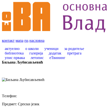
контакт
мапа
rss
насловна
актуелно
о школи
ученици
за родитеље
библиотека
галерија
додатак
претрага
упис првака
летопис
еТвининг
Биљана Љубисављевић
Tелефон:
Предмет:
Српски језик