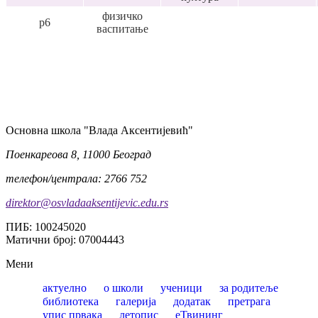
физичко
p6
васпитање
Oсновна школа "Влада Аксентијевић"
Поенкареова 8, 11000 Београд
телефон/централа: 2766 752
direktor@osvladaaksentijevic.edu.rs
ПИБ: 100245020
Матични број: 07004443
Мени
актуелно
о школи
ученици
за родитеље
библиотека
галерија
додатак
претрага
упис првака
летопис
еТвининг