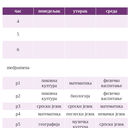
час
понедељак
уторак
среда
4
5
6
medjusmena
ликовна
физичко
p1
математика
култура
васпитање
ликовна
физичко
p2
биологија
култура
васпитање
p3
српски језик
српски језик
математика
p4
математика
енглески језик
немачки језик
музичка
p5
географија
српски језик
култура