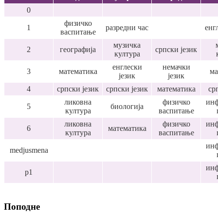
0
физичко
1
разредни час
енг
васпитање
музичка
2
географија
српски језик
култура
енглески
немачки
3
математика
ма
језик
језик
4
српски језик
српски језик
математика
ср
ликовна
физичко
инф
5
биологија
култура
васпитање
ликовна
физичко
инф
6
математика
култура
васпитање
инф
medjusmena
инф
p1
Поподне