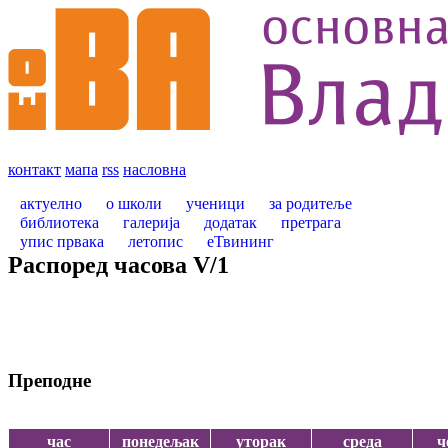
контакт
мапа
rss
насловна
актуелно
о школи
ученици
за родитеље
библиотека
галерија
додатак
претрага
упис првака
летопис
еТвининг
Распоред часова
V
/
1
Преподне
час
понедељак
уторак
среда
ч