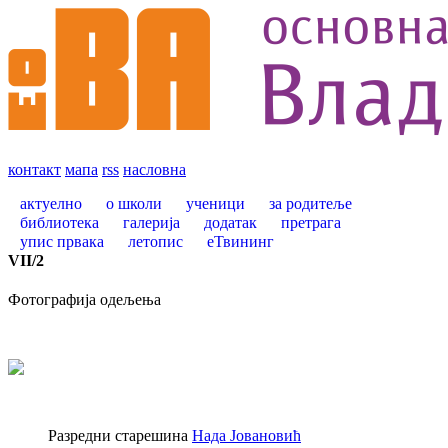
контакт
мапа
rss
насловна
актуелно
о школи
ученици
за родитеље
библиотека
галерија
додатак
претрага
упис првака
летопис
еТвининг
VII
/
2
Фотографија одељења
Разредни старешина
Нада Јовановић