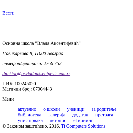
Вести
Oсновна школа "Влада Аксентијевић"
Поенкареова 8, 11000 Београд
телефон/централа: 2766 752
direktor@osvladaaksentijevic.edu.rs
ПИБ: 100245020
Матични број: 07004443
Мени
актуелно
о школи
ученици
за родитеље
библиотека
галерија
додатак
претрага
упис првака
летопис
еТвининг
© Законом заштићено. 2016.
Ti Computers Solutions
.