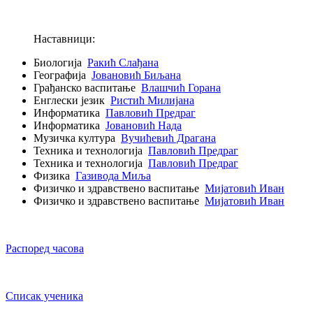
Наставници:
Биологија
Ракић Слађана
Географија
Јовановић Биљана
Грађанско васпитање
Влашчић Горана
Енглески језик
Ристић Милијана
Информатика
Павловић Предраг
Информатика
Јовановић Нада
Музичка култура
Вучићевић Драгана
Техника и технологија
Павловић Предраг
Техника и технологија
Павловић Предраг
Физика
Газивода Миља
Физичко и здравствено васпитање
Мијатовић Иван
Физичко и здравствено васпитање
Мијатовић Иван
Распоред часова
Списак ученика