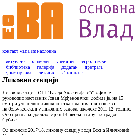
контакт
мапа
rss
насловна
актуелно
о школи
ученици
за родитеље
библиотека
галерија
додатак
претрага
упис првака
летопис
еТвининг
Ликовна секција
Ликовна секција ОШ "Влада Аксентијевић" којом је
руководио наставник Јован Мрђеновачки, добила је, на 15.
смотри ученичког ликовног стваралаштвапризнање за
најбољу колекцију ликовних радова, школске 2011,12. године.
Ово признање добило је још 13 школа из других градова
Србије.
Од школске 2017/18. ликовну секцију води Весна Иличковић