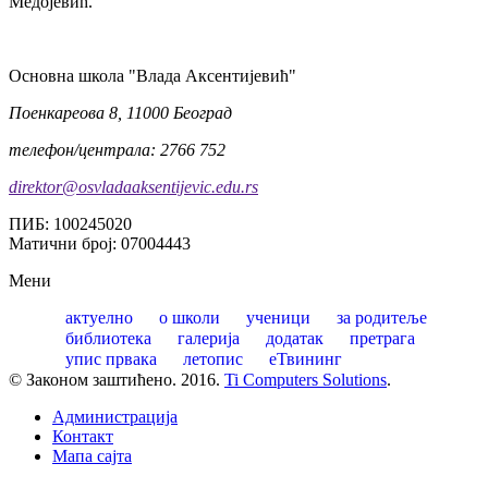
Медојевић.
Oсновна школа "Влада Аксентијевић"
Поенкареова 8, 11000 Београд
телефон/централа: 2766 752
direktor@osvladaaksentijevic.edu.rs
ПИБ: 100245020
Матични број: 07004443
Мени
актуелно
о школи
ученици
за родитеље
библиотека
галерија
додатак
претрага
упис првака
летопис
еТвининг
© Законом заштићено. 2016.
Ti Computers Solutions
.
Администрација
Контакт
Mапа сајта