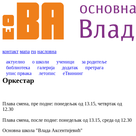
контакт
мапа
rss
насловна
актуелно
о школи
ученици
за родитеље
библиотека
галерија
додатак
претрага
упис првака
летопис
еТвининг
Оркестар
Плава смена, пре подне: понедељак од 13.15, четвртак од
12.30
Плава смена, после подне: понедељак од 13.15, среда од 12.30
Oсновна школа "Влада Аксентијевић"