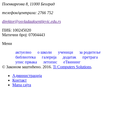
Поенкареова 8, 11000 Београд
телефон/централа: 2766 752
direktor@osvladaaksentijevic.edu.rs
ПИБ: 100245020
Матични број: 07004443
Мени
актуелно
о школи
ученици
за родитеље
библиотека
галерија
додатак
претрага
упис првака
летопис
еТвининг
© Законом заштићено. 2016.
Ti Computers Solutions
.
Администрација
Контакт
Mапа сајта