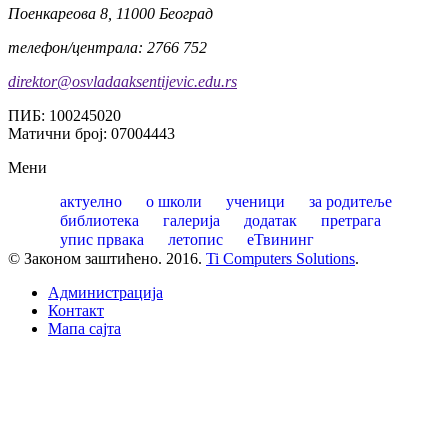
Поенкареова 8, 11000 Београд
телефон/централа: 2766 752
direktor@osvladaaksentijevic.edu.rs
ПИБ: 100245020
Матични број: 07004443
Мени
актуелно
о школи
ученици
за родитеље
библиотека
галерија
додатак
претрага
упис првака
летопис
еТвининг
© Законом заштићено. 2016.
Ti Computers Solutions
.
Администрација
Контакт
Mапа сајта