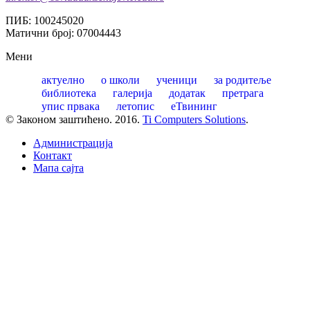
ПИБ: 100245020
Матични број: 07004443
Мени
актуелно
о школи
ученици
за родитеље
библиотека
галерија
додатак
претрага
упис првака
летопис
еТвининг
© Законом заштићено. 2016.
Ti Computers Solutions
.
Администрација
Контакт
Mапа сајта