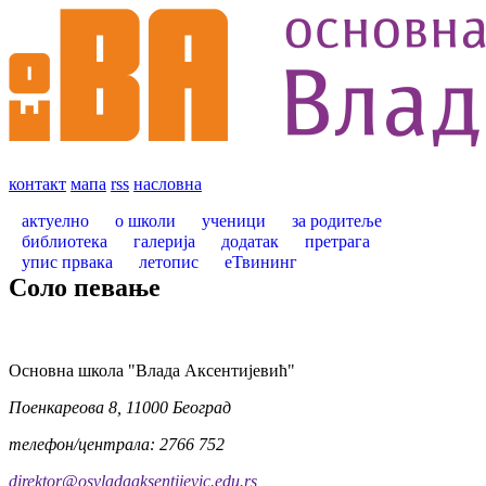
контакт
мапа
rss
насловна
актуелно
о школи
ученици
за родитеље
библиотека
галерија
додатак
претрага
упис првака
летопис
еТвининг
Соло певање
Oсновна школа "Влада Аксентијевић"
Поенкареова 8, 11000 Београд
телефон/централа: 2766 752
direktor@osvladaaksentijevic.edu.rs