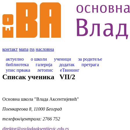
контакт
мапа
rss
насловна
актуелно
о школи
ученици
за родитеље
библиотека
галерија
додатак
претрага
упис првака
летопис
еТвининг
Списак ученика
VII
/
2
Oсновна школа "Влада Аксентијевић"
Поенкареова 8, 11000 Београд
телефон/централа: 2766 752
direktor@osvladaaksentijevic.edu.rs