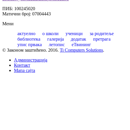
ПИБ: 100245020
Матични број: 07004443
Мени
актуелно
о школи
ученици
за родитеље
библиотека
галерија
додатак
претрага
упис првака
летопис
еТвининг
© Законом заштићено. 2016.
Ti Computers Solutions
.
Администрација
Контакт
Mапа сајта