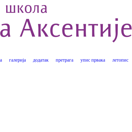
а
галерија
додатак
претрага
упис првака
летопис