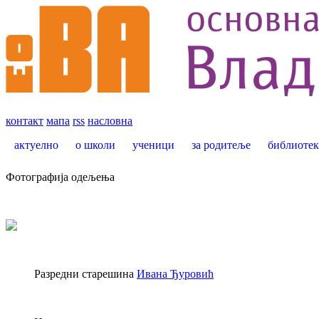
контакт
мапа
rss
насловна
актуелно
о школи
ученици
за родитеље
библиотек
Фотографија одељења
Разредни старешина
Ивана Ђуровић