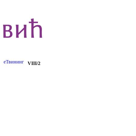
еТвининг
VIII
/
2