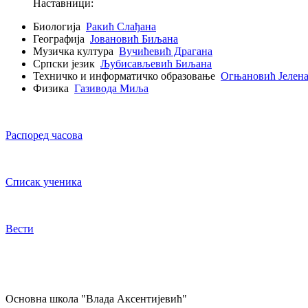
Наставници:
Биологија
Ракић Слађана
Географија
Јовановић Биљана
Музичка култура
Вучићевић Драгана
Српски језик
Љубисављевић Биљана
Техничко и информатичко образовање
Огњановић Јелен
Физика
Газивода Миља
Распоред часова
Списак ученика
Вести
Oсновна школа "Влада Аксентијевић"